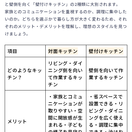
と壁側を向く「壁付けキッチン」の2種類に大別されます。
家族とのコミュニケーションを重視するのか、調理に集中した
いのか。どちらを選ぶかで暮らし方が大きく変わるため、それ
ぞれのメリット・デメリットを理解し、理想のスタイルを見つ
けましょう。
項目
対面キッチン
壁付けキッチン
リビング・ダイ
どのようなキッ
ニング側を向い
壁側を向いて作
チン？
て作業するキッ
業するキッチン
チン
・家族とコミュ
・省スペースで
ニケーションが
設置できる・リ
取りやすい・空
ビング・ダイニ
間に開放感が生
ングを広く使え
メリット
まれる・子ども
る・調理に集中
の様子を見守り
できる・油はね