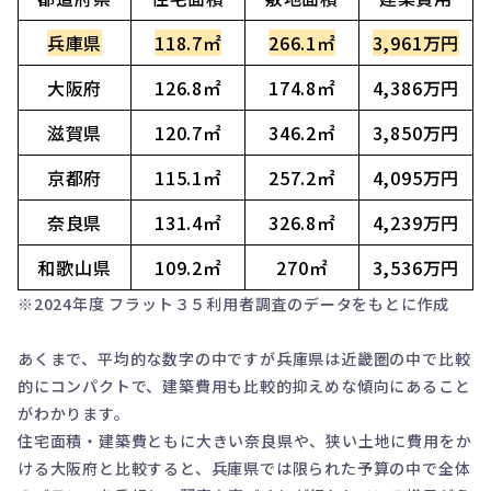
兵庫県
118.7㎡
266.1㎡
3,961万円
大阪府
126.8㎡
174.8㎡
4,386万円
滋賀県
120.7㎡
346.2㎡
3,850万円
京都府
115.1㎡
257.2㎡
4,095万円
奈良県
131.4㎡
326.8㎡
4,239万円
和歌山県
109.2㎡
270㎡
3,536万円
※
2024年度 フラット３５利用者調査
のデータをもとに作成
あくまで、平均的な数字の中ですが兵庫県は近畿圏の中で比較
的にコンパクトで、建築費用も比較的抑えめな傾向にあること
がわかります。
住宅面積・建築費ともに大きい奈良県や、狭い土地に費用をか
ける大阪府と比較すると、兵庫県では限られた予算の中で全体