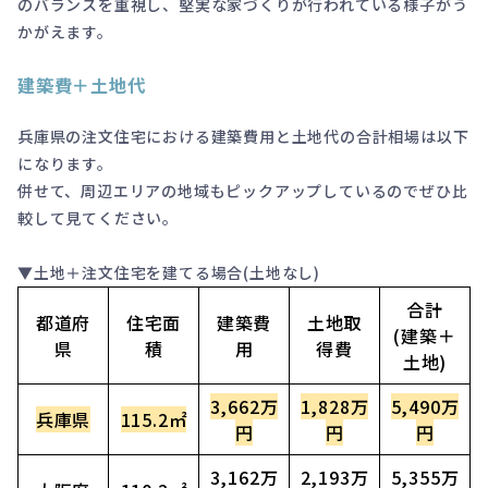
のバランスを重視し、堅実な家づくりが行われている様子がう
かがえます。
建築費＋土地代
兵庫県の注文住宅における建築費用と土地代の合計相場は以下
になります。
併せて、周辺エリアの地域もピックアップしているのでぜひ比
較して見てください。
▼土地＋注文住宅を建てる場合(土地なし)
合計
都道府
住宅面
建築費
土地取
(建築＋
県
積
用
得費
土地)
3,662万
1,828万
5,490万
兵庫県
115.2㎡
円
円
円
3,162万
2,193万
5,355万