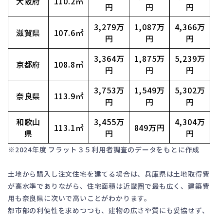
大阪府
110.2㎡
円
円
円
3,279万
1,087万
4,366万
滋賀県
107.6㎡
円
円
円
3,364万
1,875万
5,239万
京都府
108.8㎡
円
円
円
3,753万
1,549万
5,302万
奈良県
113.9㎡
円
円
円
和歌山
3,455万
4,304万
113.1㎡
849万円
県
円
円
※
2024年度 フラット３５利用者調査
のデータをもとに作成
土地から購入し注文住宅を建てる場合は、兵庫県は土地取得費
が高水準でありながら、住宅面積は近畿圏で最も広く、建築費
用も奈良県に次いで高いことがわかります。
都市部の利便性を求めつつも、建物の広さや質にも妥協せず、